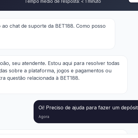
Tempo médio de resposta: < 1 minuto
o ao chat de suporte da BET188. Como posso
oão, seu atendente. Estou aqui para resolver todas
idas sobre a plataforma, jogos e pagamentos ou
tra questão relacionada à BET188.
Oi! Preciso de ajuda para fazer um depósi
Agora
 ajudá-lo com isso. Vou te guiar pelo processo de