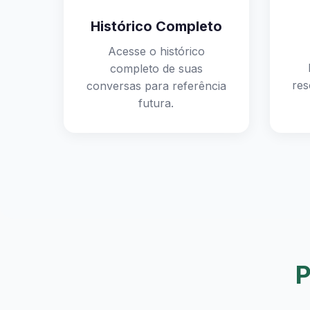
Histórico Completo
Acesse o histórico
completo de suas
res
conversas para referência
futura.
P