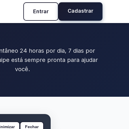
Cadastrar
Entrar
ntâneo 24 horas por dia, 7 dias por
ipe está sempre pronta para ajudar
você.
inimizar
Fechar