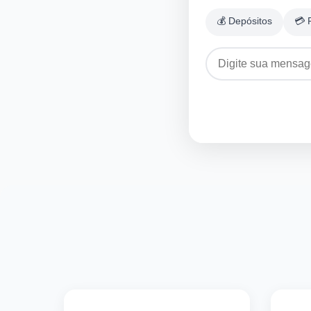
depósito pas
💰 Depósitos
💳 
conta?
Agora