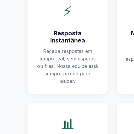
⚡
Resposta
M
Instantânea
Receba respostas em
tempo real, sem esperas
esp
ou filas. Nossa equipe está
sempre pronta para
ajudar.
📊