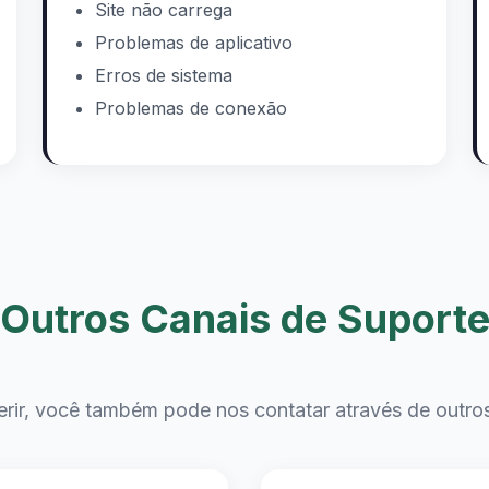
Site não carrega
Problemas de aplicativo
Erros de sistema
Problemas de conexão
Outros Canais de Suport
erir, você também pode nos contatar através de outro