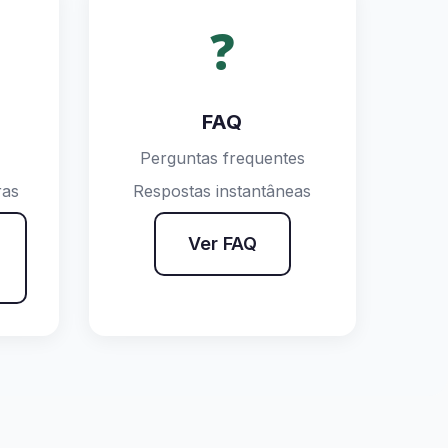
❓
FAQ
Perguntas frequentes
ras
Respostas instantâneas
Ver FAQ