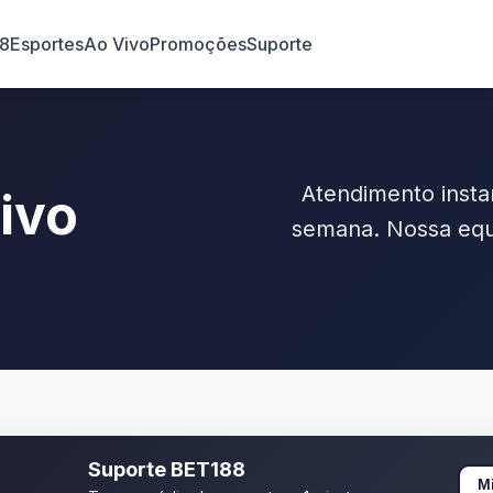
8
Esportes
Ao Vivo
Promoções
Suporte
Atendimento insta
ivo
semana. Nossa equ
Suporte BET188
M