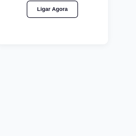
Ligar Agora