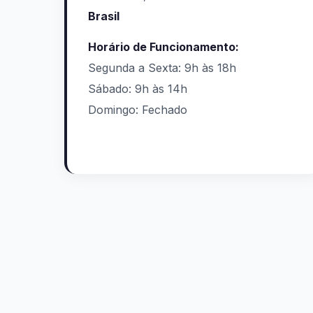
Brasil
Horário de Funcionamento:
Segunda a Sexta: 9h às 18h
Sábado: 9h às 14h
Domingo: Fechado