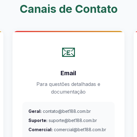
Canais de Contato
📧
Email
Para questões detalhadas e
documentação
Geral:
contato@bet188.com.br
Suporte:
suporte@bet188.com.br
Comercial:
comercial@bet188.com.br